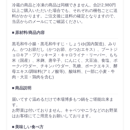
冷蔵の商品と冷凍の商品は同梱できません。合計2,980円
以上ご購入いただいた場合でも、それぞれの梱包ごとに送
料がかかります。ご注文後に送料の確定となりますので、
当店からのメールにてご確認ください。
原材料/商品内容
黒毛和牛小腸・黒毛和牛すじ・しょうゆ(国内製造)、みり
ん、かつお節だし（かつお節、かつおエキス）、ブートジ
ョロキア・プリッキーヌ・キャロライナ・リーパー、もち
米（国産）、米麹、唐辛子、にんにく、大豆油、食塩、ポ
ークパウダー、チキンパウダー、乳糖、ポークエキス、酵
母エキス/調味料(アミノ酸等)、酸味料、(一部に小麦・牛
肉・大豆・鶏肉を含む)
商品説明
届いてすぐ温めるだけで本場博多もつ鍋をご堪能出来ま
す。
お野菜は付いておりません。キャベツやニラなどのお野菜
はお客様にてご用意をお願いしております。
美味しい食べ方