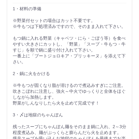
1・材料の準備
※野菜付セットの場合はカット不要です。
※牛もつは下処理済みですので、そのまま入れて下さい。
もつ鍋に入れる野菜（キャベツ・にら・ごぼう等）を食べ
やすい大きさにカットし、「野菜」「スープ・牛もつ・牛
すじ」を順で鍋に盛り付け入れて下さい。
一番上に「ブートジョロキア・プリッキーヌ」を添えて下
さい。
2・鍋に火をかける
※牛もつが固くなり脂が溶けるので煮込みすぎにご注意。
吹きこぼれに注意し、強火～中火でゆっくりと全体をほぐ
しながら加熱します。
野菜がしんなりしたら火を止めて完成です！
3・〆は地獄のちゃんぽん
残ったスープにちゃんぽん麺をそのまま鍋に入れ、2～3分
程度煮込み、麺がぷっくらと膨らんだら火を止めます。
爆辛スープを吸い込んだ地獄のちゃんぽんを最後までお楽